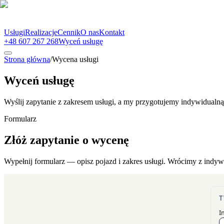
Usługi
Realizacje
Cennik
O nas
Kontakt
+48 607 267 268
Wyceń usługę
Strona główna
/
Wycena usługi
Wyceń usługę
Wyślij zapytanie z zakresem usługi, a my przygotujemy indywidualn
Formularz
Złóż zapytanie o wycenę
Wypełnij formularz — opisz pojazd i zakres usługi. Wrócimy z indy