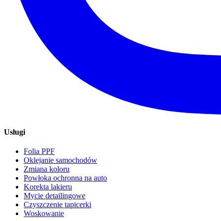
Usługi
Folia PPF
Oklejanie samochodów
Zmiana koloru
Powłoka ochronna na auto
Korekta lakieru
Mycie detailingowe
Czyszczenie tapicerki
Woskowanie