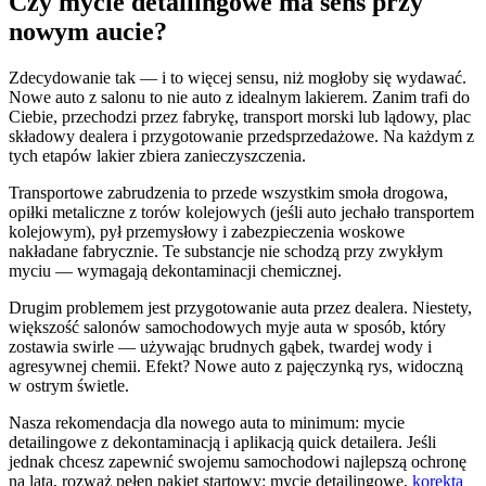
Czy mycie detailingowe ma sens przy
nowym aucie?
Zdecydowanie tak — i to więcej sensu, niż mogłoby się wydawać.
Nowe auto z salonu to nie auto z idealnym lakierem. Zanim trafi do
Ciebie, przechodzi przez fabrykę, transport morski lub lądowy, plac
składowy dealera i przygotowanie przedsprzedażowe. Na każdym z
tych etapów lakier zbiera zanieczyszczenia.
Transportowe zabrudzenia to przede wszystkim smoła drogowa,
opiłki metaliczne z torów kolejowych (jeśli auto jechało transportem
kolejowym), pył przemysłowy i zabezpieczenia woskowe
nakładane fabrycznie. Te substancje nie schodzą przy zwykłym
myciu — wymagają dekontaminacji chemicznej.
Drugim problemem jest przygotowanie auta przez dealera. Niestety,
większość salonów samochodowych myje auta w sposób, który
zostawia swirle — używając brudnych gąbek, twardej wody i
agresywnej chemii. Efekt? Nowe auto z pajęczynką rys, widoczną
w ostrym świetle.
Nasza rekomendacja dla nowego auta to minimum: mycie
detailingowe z dekontaminacją i aplikacją quick detailera. Jeśli
jednak chcesz zapewnić swojemu samochodowi najlepszą ochronę
na lata, rozważ pełen pakiet startowy: mycie detailingowe,
korekta