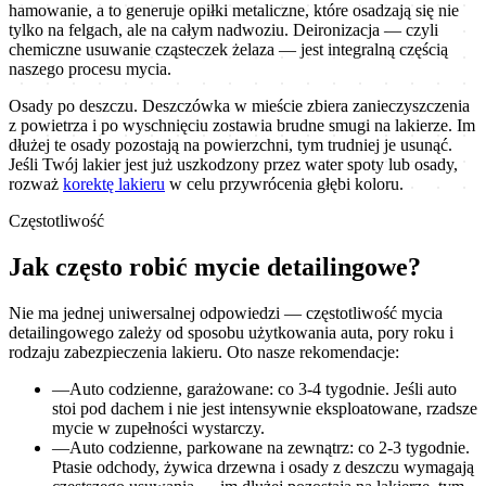
hamowanie, a to generuje opiłki metaliczne, które osadzają się nie
tylko na felgach, ale na całym nadwoziu. Deironizacja — czyli
chemiczne usuwanie cząsteczek żelaza — jest integralną częścią
naszego procesu mycia.
Osady po deszczu. Deszczówka w mieście zbiera zanieczyszczenia
z powietrza i po wyschnięciu zostawia brudne smugi na lakierze. Im
dłużej te osady pozostają na powierzchni, tym trudniej je usunąć.
Jeśli Twój lakier jest już uszkodzony przez water spoty lub osady,
rozważ
korektę lakieru
w celu przywrócenia głębi koloru.
Częstotliwość
Jak często robić mycie detailingowe?
Nie ma jednej uniwersalnej odpowiedzi — częstotliwość mycia
detailingowego zależy od sposobu użytkowania auta, pory roku i
rodzaju zabezpieczenia lakieru. Oto nasze rekomendacje:
—
Auto codzienne, garażowane: co 3-4 tygodnie. Jeśli auto
stoi pod dachem i nie jest intensywnie eksploatowane, rzadsze
mycie w zupełności wystarczy.
—
Auto codzienne, parkowane na zewnątrz: co 2-3 tygodnie.
Ptasie odchody, żywica drzewna i osady z deszczu wymagają