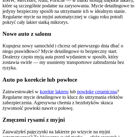
BMW, Mercedes, Audi, Porsche — te marki stosują miękkie lakiery,
które są szczególnie podatne na zarysowania. Mycie detailingowe to
jedyny bezpieczny sposób na utrzymanie ich w idealnym stanie.
Regularne mycie na myjni automatycznej w ciągu roku potrafi
pokryć cały lakier siatką mikrorys.
Nowe auto z salonu
Kupujesz nowy samochód i chcesz od pierwszego dnia dbać o
niego prawidłowo? Mycie detailingowe to bezpieczny start.
Dealerzy często myją auta przed wydaniem w sposób, który
zostawia swirle — my usuniemy transportowe zabrudzenia bez
ryzyka.
Auto po korekcie lub powłoce
Zainwestowałeś w
korektę lakieru
lub
powłokę ceramiczną
?
Regularne mycie detailingowe to klucz do utrzymania efektów
zabezpieczenia. Agresywna chemia z bezdotyków skraca
żywotność powłoki nawet o połowę.
Zmęczeni rysami z myjni
Zauważyłeś pajęczynki na lakierze po wizycie na myjni