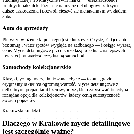
automatycznej? To klasyczne swirl marks — efekt szczotek i
brudnych nakładek. Przejście na mycie detailingowe zatrzyma
dalsze uszkodzenia i pozwoli cieszyć się nienagannym wyglądem
auta.
Auto do sprzedaży
Pierwsze wrażenie kupującego jest kluczowe. Czyste, lśniące auto
bez smug i water spotów wygląda na zadbanego — i osiąga wyższą
cenę. Mycie detailingowe przed sprzedażą to jedna z najlepszych
inwestycji w wartość rezydualną samochodu.
Samochody kolekcjonerskie
Klasyki, youngtimery, limitowane edycje — to auta, gdzie
oryginalny lakier ma ogromną wartość. Mycie detailingowe z
delikatnymi preparatami i zerowym ryzykiem zarysowań to jedyna
rozsądna opcja dla kolekcjonerów, którzy cenią autentyczność
swoich pojazdów.
Krakowski kontekst
Dlaczego w Krakowie mycie detailingowe
jest szczególnie ważne?