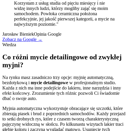
Korzystam z usług studia od pięciu miesięcy i nie
widzę innych ludzi, którzy mogliby zająć się moim
samochodem. Powłoka ceramiczna położona
perfekcyjnie, jej jakość pierwszej kategorii, a mycie na
najwyższym poziomie.
"
Jarosław Bieniek
Opinia Google
Zobacz na Google →
Wiedza
Co różni mycie detailingowe od zwykłej
myjni?
Na rynku masz zasadniczo trzy opcje: myjnię automatyczną,
bezdotykową i
mycie detailingowe
w profesjonalnym studio.
Każda z nich ma inne podejście do lakieru, inne narzędzia i inny
efekt końcowy. Zrozumienie tych różnic pozwoli Ci świadomie
dbać o swoje auto.
Myjnia automatyczna wykorzystuje obracające się szczotki, które
zbierają piasek i brud z poprzednich samochodów. Każdy przejazd
to setki drobnych rys, które z czasem tworzą charakterystyczną
pajęczynę widoczną w słońcu. Po kilkunastu wizytach lakier traci
głębię koloru i zaczyna wyglądać matowo. Usunięcie tych