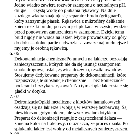
Jedno wiadro zawiera roztwór szamponu o neutralnym pH,
drugie — czystą wodę do płukania rękawicy. Na dnie
każdego wiadra znajduje się separator brudu (grit guard),
który zatrzymuje piasek. Rękawica z mikrofibry delikatnie
zbiera resztki brudu, po czym jest płukana w czystej wodzie
przed ponownym zanurzeniem w szamponie. Dzięki temu
brud nigdy nie wraca na lakier. Mycie prowadzimy od góry
do dołu — dolne partie nadwozia są zawsze najbrudniejsze i
myjemy je osobną rękawicą.
06
Dekontaminacja chemiczna
Po umyciu na lakierze pozostają
zanieczyszczenia, których nie da się usunąć szamponem:
smoła drogowa, asfalt, żywica drzewna, resztki owadów.
Stosujemy dedykowane preparaty do dekontaminacji, które
rozpuszczają te substancje chemicznie — bez konieczności
pocierania i ryzyka zarysowań. Na tym etapie lakier staje się
gładki w dotyku.
07
Deironizacja
Opiłki metaliczne z klocków hamulcowych
osadzają się na lakierze i wbijają w warstwę bezbarwną. Są
niewidoczne gołym okiem, ale wyczuwalne dotykiem.
Preparat do deironizacji reaguje z cząsteczkami żelaza —
zmienia kolor na fioletowy, co oznacza, że proces działa. Po
spłukaniu lakier jest wolny od metalicznych zanieczyszczeń.