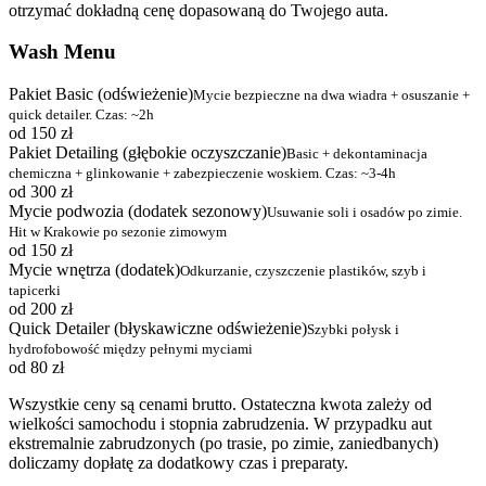
otrzymać dokładną cenę dopasowaną do Twojego auta.
Wash Menu
Pakiet Basic (odświeżenie)
Mycie bezpieczne na dwa wiadra + osuszanie +
quick detailer. Czas: ~2h
od 150 zł
Pakiet Detailing (głębokie oczyszczanie)
Basic + dekontaminacja
chemiczna + glinkowanie + zabezpieczenie woskiem. Czas: ~3-4h
od 300 zł
Mycie podwozia (dodatek sezonowy)
Usuwanie soli i osadów po zimie.
Hit w Krakowie po sezonie zimowym
od 150 zł
Mycie wnętrza (dodatek)
Odkurzanie, czyszczenie plastików, szyb i
tapicerki
od 200 zł
Quick Detailer (błyskawiczne odświeżenie)
Szybki połysk i
hydrofobowość między pełnymi myciami
od 80 zł
Wszystkie ceny są cenami brutto. Ostateczna kwota zależy od
wielkości samochodu i stopnia zabrudzenia. W przypadku aut
ekstremalnie zabrudzonych (po trasie, po zimie, zaniedbanych)
doliczamy dopłatę za dodatkowy czas i preparaty.