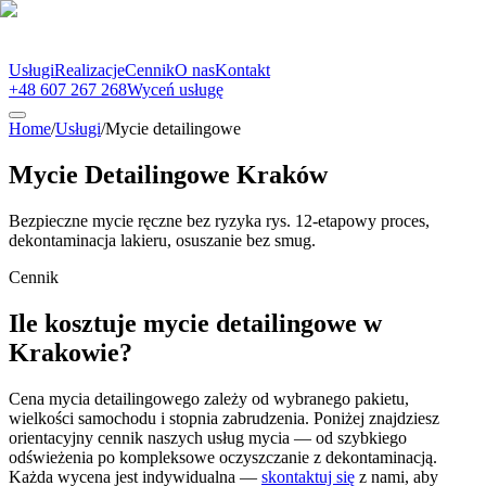
Usługi
Realizacje
Cennik
O nas
Kontakt
+48 607 267 268
Wyceń usługę
Home
/
Usługi
/
Mycie detailingowe
Mycie Detailingowe Kraków
Bezpieczne mycie ręczne bez ryzyka rys. 12-etapowy proces,
dekontaminacja lakieru, osuszanie bez smug.
Cennik
Ile kosztuje mycie detailingowe w
Krakowie?
Cena mycia detailingowego zależy od wybranego pakietu,
wielkości samochodu i stopnia zabrudzenia. Poniżej znajdziesz
orientacyjny cennik naszych usług mycia — od szybkiego
odświeżenia po kompleksowe oczyszczanie z dekontaminacją.
Każda wycena jest indywidualna —
skontaktuj się
z nami, aby