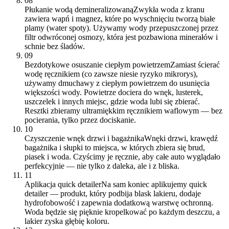
08
Płukanie wodą demineralizowaną
Zwykła woda z kranu
zawiera wapń i magnez, które po wyschnięciu tworzą białe
plamy (water spoty). Używamy wody przepuszczonej przez
filtr odwróconej osmozy, która jest pozbawiona minerałów i
schnie bez śladów.
09
Bezdotykowe osuszanie ciepłym powietrzem
Zamiast ścierać
wodę ręcznikiem (co zawsze niesie ryzyko mikrorys),
używamy dmuchawy z ciepłym powietrzem do usunięcia
większości wody. Powietrze dociera do wnęk, lusterek,
uszczelek i innych miejsc, gdzie woda lubi się zbierać.
Resztki zbieramy ultramiękkim ręcznikiem waflowym — bez
pocierania, tylko przez dociskanie.
10
Czyszczenie wnęk drzwi i bagażnika
Wnęki drzwi, krawędź
bagażnika i słupki to miejsca, w których zbiera się brud,
piasek i woda. Czyścimy je ręcznie, aby całe auto wyglądało
perfekcyjnie — nie tylko z daleka, ale i z bliska.
11
Aplikacja quick detailer
Na sam koniec aplikujemy quick
detailer — produkt, który podbija blask lakieru, dodaje
hydrofobowość i zapewnia dodatkową warstwę ochronną.
Woda będzie się pięknie kropelkować po każdym deszczu, a
lakier zyska głębię koloru.