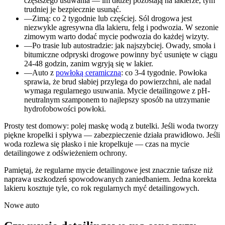
częstszego usuwania — im dłużej pozostają na lakierze, tym
trudniej je bezpiecznie usunąć.
—
Zimą: co 2 tygodnie lub częściej. Sól drogowa jest
niezwykle agresywna dla lakieru, felg i podwozia. W sezonie
zimowym warto dodać mycie podwozia do każdej wizyty.
—
Po trasie lub autostradzie: jak najszybciej. Owady, smoła i
bitumiczne odpryski drogowe powinny być usunięte w ciągu
24-48 godzin, zanim wgryją się w lakier.
—
Auto z
powłoką ceramiczną
: co 3-4 tygodnie. Powłoka
sprawia, że brud słabiej przylega do powierzchni, ale nadal
wymaga regularnego usuwania. Mycie detailingowe z pH-
neutralnym szamponem to najlepszy sposób na utrzymanie
hydrofobowości powłoki.
Prosty test domowy: polej maskę wodą z butelki. Jeśli woda tworzy
piękne kropelki i spływa — zabezpieczenie działa prawidłowo. Jeśli
woda rozlewa się płasko i nie kropelkuje — czas na mycie
detailingowe z odświeżeniem ochrony.
Pamiętaj, że regularne mycie detailingowe jest znacznie tańsze niż
naprawa uszkodzeń spowodowanych zaniedbaniem. Jedna korekta
lakieru kosztuje tyle, co rok regularnych myć detailingowych.
Nowe auto