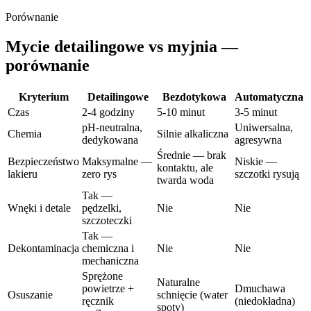
Porównanie
Mycie detailingowe vs myjnia —
porównanie
Kryterium
Detailingowe
Bezdotykowa
Automatyczna
Czas
2-4 godziny
5-10 minut
3-5 minut
pH-neutralna,
Uniwersalna,
Chemia
Silnie alkaliczna
dedykowana
agresywna
Średnie — brak
Bezpieczeństwo
Maksymalne —
Niskie —
kontaktu, ale
lakieru
zero rys
szczotki rysują
twarda woda
Tak —
Wnęki i detale
pędzelki,
Nie
Nie
szczoteczki
Tak —
Dekontaminacja
chemiczna i
Nie
Nie
mechaniczna
Sprężone
Naturalne
powietrze +
Dmuchawa
Osuszanie
schnięcie (water
ręcznik
(niedokładna)
spoty)