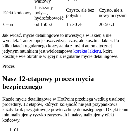
waflowy
Lustrzany
Czysto, ale bez
Czysto, ale z
Efekt końcowy
połysk,
połysku
nowymi rysami
hydrofobowość
Cena
od 150 zł
15-30 zł
20-50 zł
Jak widać, mycie detailingowe to inwestycja w lakier, a nie
wydatek. Tańsze opcje oszczędzają czas, ale kosztują lakier. Po
kilku latach regularnego korzystania z myjni automatycznej
jedynym ratunkiem jest wieloetapowa
korekta lakieru
, która
kosztuje wielokrotnie więcej niż regularne mycie detailingowe.
Proces
Nasz 12-etapowy proces mycia
bezpiecznego
Każde mycie detailingowe w HotPoint przebiega według ustalonej
procedury. 12 etapów, których kolejność nie jest przypadkowa —
każdy krok przygotowuje powierzchnię do następnego. Dzięki temu
minimalizujemy ryzyko zarysowań i maksymalizujemy efekt
końcowy.
01