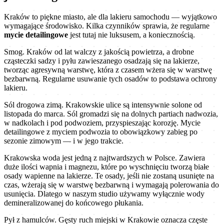
Kraków to piękne miasto, ale dla lakieru samochodu — wyjątkowo
wymagające środowisko. Kilka czynników sprawia, że regularne
mycie detailingowe
jest tutaj nie luksusem, a koniecznością.
Smog. Kraków od lat walczy z jakością powietrza, a drobne
cząsteczki sadzy i pyłu zawieszanego osadzają się na lakierze,
tworząc agresywną warstwę, która z czasem wżera się w warstwę
bezbarwną. Regularne usuwanie tych osadów to podstawa ochrony
lakieru.
Sól drogowa zimą. Krakowskie ulice są intensywnie solone od
listopada do marca. Sól gromadzi się na dolnych partiach nadwozia,
w nadkolach i pod podwoziem, przyspieszając korozję. Mycie
detailingowe z myciem podwozia to obowiązkowy zabieg po
sezonie zimowym — i w jego trakcie.
Krakowska woda jest jedną z najtwardszych w Polsce. Zawiera
duże ilości wapnia i magnezu, które po wyschnięciu tworzą białe
osady wapienne na lakierze. Te osady, jeśli nie zostaną usunięte na
czas, wżerają się w warstwę bezbarwną i wymagają polerowania do
usunięcia. Dlatego w naszym studio używamy wyłącznie wody
demineralizowanej do końcowego płukania.
Pył z hamulców. Gęsty ruch miejski w Krakowie oznacza częste