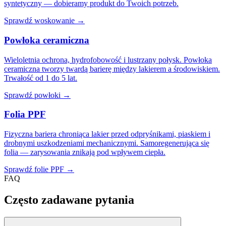
syntetyczny — dobieramy produkt do Twoich potrzeb.
Sprawdź woskowanie →
Powłoka ceramiczna
Wieloletnia ochrona, hydrofobowość i lustrzany połysk. Powłoka
ceramiczna tworzy twardą barierę między lakierem a środowiskiem.
Trwałość od 1 do 5 lat.
Sprawdź powłoki →
Folia PPF
Fizyczna bariera chroniąca lakier przed odpryśnikami, piaskiem i
drobnymi uszkodzeniami mechanicznymi. Samoregenerująca się
folia — zarysowania znikają pod wpływem ciepła.
Sprawdź folie PPF →
FAQ
Często zadawane pytania