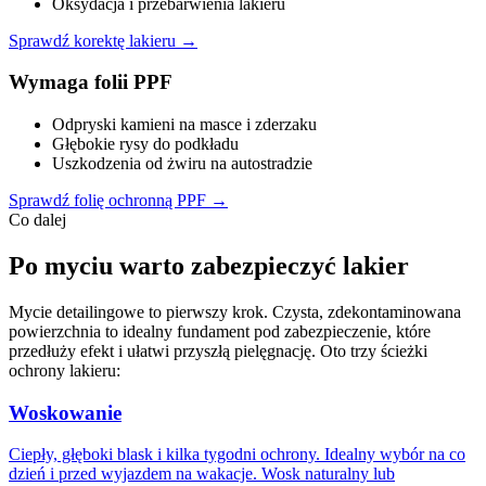
Oksydacja i przebarwienia lakieru
Sprawdź korektę lakieru →
Wymaga folii PPF
Odpryski kamieni na masce i zderzaku
Głębokie rysy do podkładu
Uszkodzenia od żwiru na autostradzie
Sprawdź folię ochronną PPF →
Co dalej
Po myciu warto zabezpieczyć lakier
Mycie detailingowe to pierwszy krok. Czysta, zdekontaminowana
powierzchnia to idealny fundament pod zabezpieczenie, które
przedłuży efekt i ułatwi przyszłą pielęgnację. Oto trzy ścieżki
ochrony lakieru:
Woskowanie
Ciepły, głęboki blask i kilka tygodni ochrony. Idealny wybór na co
dzień i przed wyjazdem na wakacje. Wosk naturalny lub