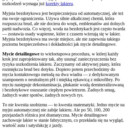
uszkodzeń wymaga już
korekty lakieru
.
Myjnia bezdotykowa jest bezpieczniejsza od automatycznej, ale też
ma swoje ograniczenia. Używa silnie alkalicznej chemii, która
rozpuszcza brud, ale nie dociera do wnęk, emblematów ani dolnych
partii nadwozia. Co więcej, woda na bezdotykach jest często twarda
— zostawia osady wapienne, które z czasem wżerają się w lakier.
Myjnia bezdotykowa ma swoje miejsce, ale nie zapewnia takiego
poziomu bezpieczeństwa i dokładności jak mycie detailingowe.
Mycie detailingowe
to wieloetapowa procedura, w której każdy
krok jest zaprojektowany tak, aby usunąć zanieczyszczenia bez
ryzyka uszkodzenia lakieru. Zaczynamy od aktywnej piany, która
rozmiękcza brud bez dotyku. Dopiero potem przechodzimy do
mycia kontaktowego metodą na dwa wiadra — z dedykowanym
szamponem o neutralnym pH i miękką rękawicą z mikrofibry. Po
myciu następuje dekontaminacja, płukanie wodą demineralizowaną
i bezdotykowe osuszanie ciepłym powietrzem. Żadnych smug,
żadnych water spotów, żadnych nowych rys.
To nie kwestia snobizmu — to kwestia matematyki. Jedno mycie na
myjni automatycznej nie zabije lakieru. Ale po 50, 100, 200
przejazdach różnica jest dramatyczna. Mycie detailingowe
zachowuje lakier w stanie fabrycznym, co przekłada się na wygląd,
wartość auta i satysfakcję z jazdy.