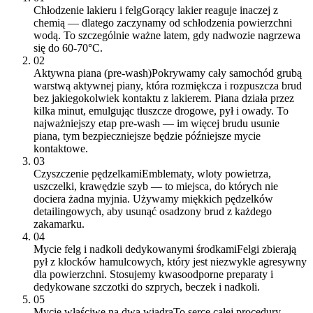
Chłodzenie lakieru i felg
Gorący lakier reaguje inaczej z
chemią — dlatego zaczynamy od schłodzenia powierzchni
wodą. To szczególnie ważne latem, gdy nadwozie nagrzewa
się do 60-70°C.
02
Aktywna piana (pre-wash)
Pokrywamy cały samochód grubą
warstwą aktywnej piany, która rozmiękcza i rozpuszcza brud
bez jakiegokolwiek kontaktu z lakierem. Piana działa przez
kilka minut, emulgując tłuszcze drogowe, pył i owady. To
najważniejszy etap pre-wash — im więcej brudu usunie
piana, tym bezpieczniejsze będzie późniejsze mycie
kontaktowe.
03
Czyszczenie pędzelkami
Emblematy, wloty powietrza,
uszczelki, krawędzie szyb — to miejsca, do których nie
dociera żadna myjnia. Używamy miękkich pędzelków
detailingowych, aby usunąć osadzony brud z każdego
zakamarku.
04
Mycie felg i nadkoli dedykowanymi środkami
Felgi zbierają
pył z klocków hamulcowych, który jest niezwykle agresywny
dla powierzchni. Stosujemy kwasoodporne preparaty i
dedykowane szczotki do szprych, beczek i nadkoli.
05
Mycie właściwe na dwa wiadra
To serce całej procedury.