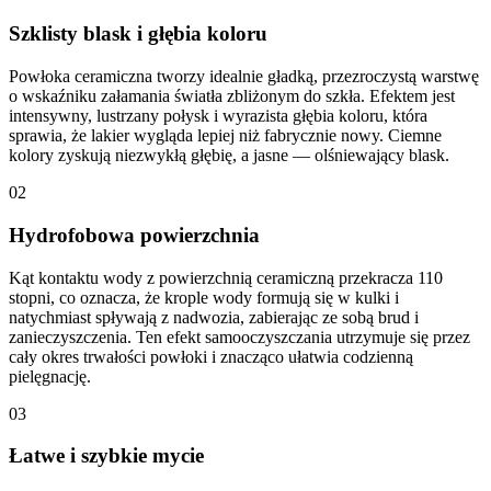
Szklisty blask i głębia koloru
Powłoka ceramiczna tworzy idealnie gładką, przezroczystą warstwę
o wskaźniku załamania światła zbliżonym do szkła. Efektem jest
intensywny, lustrzany połysk i wyrazista głębia koloru, która
sprawia, że lakier wygląda lepiej niż fabrycznie nowy. Ciemne
kolory zyskują niezwykłą głębię, a jasne — olśniewający blask.
02
Hydrofobowa powierzchnia
Kąt kontaktu wody z powierzchnią ceramiczną przekracza 110
stopni, co oznacza, że krople wody formują się w kulki i
natychmiast spływają z nadwozia, zabierając ze sobą brud i
zanieczyszczenia. Ten efekt samooczyszczania utrzymuje się przez
cały okres trwałości powłoki i znacząco ułatwia codzienną
pielęgnację.
03
Łatwe i szybkie mycie