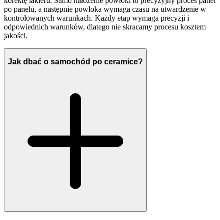
korektę lakieru. Samo nałożenie powłoki to precyzyjny proces panel
po panelu, a następnie powłoka wymaga czasu na utwardzenie w
kontrolowanych warunkach. Każdy etap wymaga precyzji i
odpowiednich warunków, dlatego nie skracamy procesu kosztem
jakości.
Jak dbać o samochód po ceramice?