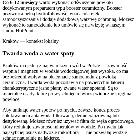
Co 6-12 miesięcy
warto wykonać odświeżenie powłoki
dedykowanym preparatem typu booster ceramiczny. Booster
przywraca pełną hydrofobowość, wzmacnia efekt
samooczyszczania i dodaje dodatkową warstwę ochronną. Możesz
wykonać to samodzielnie lub umówić się na wizytę w naszym
studio HotPoint.
Kraków — kontekst lokalny
Twarda woda a water spoty
Kraków ma jedną z najtwardszych wód w Polsce — zawartość
wapnia i magnezu w wodzie wodociągowej jest wysoka, co ma
bezpośredni wpływ na pielęgnację samochodu z powłoką
ceramiczną. Twarda woda pozostawia na powierzchni lakieru
charakterystyczne jasne plamy zwane water spotami. Są to
mineralne osady, które po wyschnięciu tworzą widoczne kręgi na
powłoce.
Aby uniknąć water spotów po myciu, zawsze kończ proces
spłukiwaniem auta wodą filtrowaną, demineralizowaną lub
destylowaną. Możesz również używać filtra do węża ogrodowego,
który redukuje zawartość minerałów w wodzie. Po myciu jak
najszybciej osusz nadwozie mikrofibrą — nie pozwalaj wodzie
schnąć naturalnie na lakierze.