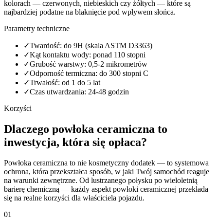
kolorach — czerwonych, niebieskich czy żółtych — które są
najbardziej podatne na blaknięcie pod wpływem słońca.
Parametry techniczne
✓
Twardość: do 9H (skala ASTM D3363)
✓
Kąt kontaktu wody: ponad 110 stopni
✓
Grubość warstwy: 0,5-2 mikrometrów
✓
Odporność termiczna: do 300 stopni C
✓
Trwałość: od 1 do 5 lat
✓
Czas utwardzania: 24-48 godzin
Korzyści
Dlaczego powłoka ceramiczna to
inwestycja, która się opłaca?
Powłoka ceramiczna to nie kosmetyczny dodatek — to systemowa
ochrona, która przekształca sposób, w jaki Twój samochód reaguje
na warunki zewnętrzne. Od lustrzanego połysku po wieloletnią
barierę chemiczną — każdy aspekt powłoki ceramicznej przekłada
się na realne korzyści dla właściciela pojazdu.
01