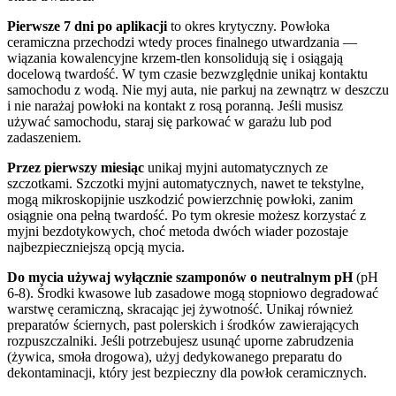
Pierwsze 7 dni po aplikacji
to okres krytyczny. Powłoka
ceramiczna przechodzi wtedy proces finalnego utwardzania —
wiązania kowalencyjne krzem-tlen konsolidują się i osiągają
docelową twardość. W tym czasie bezwzględnie unikaj kontaktu
samochodu z wodą. Nie myj auta, nie parkuj na zewnątrz w deszczu
i nie narażaj powłoki na kontakt z rosą poranną. Jeśli musisz
używać samochodu, staraj się parkować w garażu lub pod
zadaszeniem.
Przez pierwszy miesiąc
unikaj myjni automatycznych ze
szczotkami. Szczotki myjni automatycznych, nawet te tekstylne,
mogą mikroskopijnie uszkodzić powierzchnię powłoki, zanim
osiągnie ona pełną twardość. Po tym okresie możesz korzystać z
myjni bezdotykowych, choć metoda dwóch wiader pozostaje
najbezpieczniejszą opcją mycia.
Do mycia używaj wyłącznie szamponów o neutralnym pH
(pH
6-8). Środki kwasowe lub zasadowe mogą stopniowo degradować
warstwę ceramiczną, skracając jej żywotność. Unikaj również
preparatów ściernych, past polerskich i środków zawierających
rozpuszczalniki. Jeśli potrzebujesz usunąć uporne zabrudzenia
(żywica, smoła drogowa), użyj dedykowanego preparatu do
dekontaminacji, który jest bezpieczny dla powłok ceramicznych.