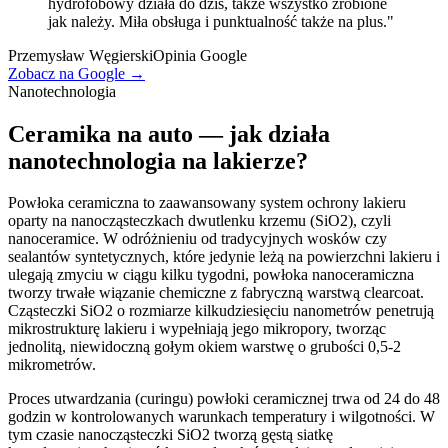
hydrofobowy działa do dziś, także wszystko zrobione
jak należy. Miła obsługa i punktualność także na plus.
"
Przemysław Węgierski
Opinia Google
Zobacz na Google →
Nanotechnologia
Ceramika na auto — jak działa
nanotechnologia na lakierze?
Powłoka ceramiczna to zaawansowany system ochrony lakieru
oparty na nanocząsteczkach dwutlenku krzemu (SiO2), czyli
nanoceramice. W odróżnieniu od tradycyjnych wosków czy
sealantów syntetycznych, które jedynie leżą na powierzchni lakieru i
ulegają zmyciu w ciągu kilku tygodni, powłoka nanoceramiczna
tworzy trwałe wiązanie chemiczne z fabryczną warstwą clearcoat.
Cząsteczki SiO2 o rozmiarze kilkudziesięciu nanometrów penetrują
mikrostrukturę lakieru i wypełniają jego mikropory, tworząc
jednolitą, niewidoczną gołym okiem warstwę o grubości 0,5-2
mikrometrów.
Proces utwardzania (curingu) powłoki ceramicznej trwa od 24 do 48
godzin w kontrolowanych warunkach temperatury i wilgotności. W
tym czasie nanocząsteczki SiO2 tworzą gęstą siatkę