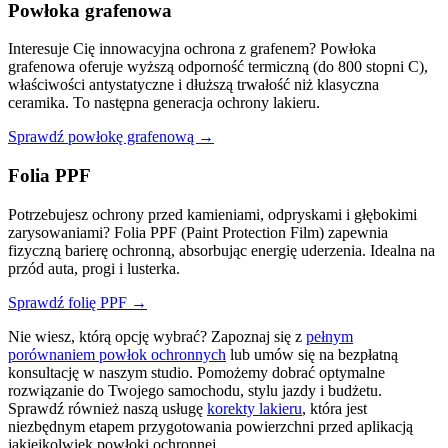
Powłoka grafenowa
Interesuje Cię innowacyjna ochrona z grafenem? Powłoka
grafenowa oferuje wyższą odporność termiczną (do 800 stopni C),
właściwości antystatyczne i dłuższą trwałość niż klasyczna
ceramika. To następna generacja ochrony lakieru.
Sprawdź powłokę grafenową →
Folia PPF
Potrzebujesz ochrony przed kamieniami, odpryskami i głębokimi
zarysowaniami? Folia PPF (Paint Protection Film) zapewnia
fizyczną barierę ochronną, absorbując energię uderzenia. Idealna na
przód auta, progi i lusterka.
Sprawdź folię PPF →
Nie wiesz, którą opcję wybrać? Zapoznaj się z
pełnym
porównaniem powłok ochronnych
lub umów się na bezpłatną
konsultację w naszym studio. Pomożemy dobrać optymalne
rozwiązanie do Twojego samochodu, stylu jazdy i budżetu.
Sprawdź również naszą usługę
korekty lakieru
, która jest
niezbędnym etapem przygotowania powierzchni przed aplikacją
jakiejkolwiek powłoki ochronnej.