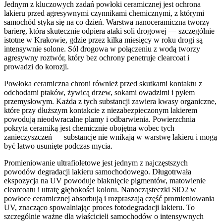
Jednym z kluczowych zadań powłoki ceramicznej jest ochrona
lakieru przed agresywnymi czynnikami chemicznymi, z którymi
samochód styka się na co dzień. Warstwa nanoceramiczna tworzy
barierę, która skutecznie odpiera ataki soli drogowej — szczególnie
istotne w Krakowie, gdzie przez kilka miesięcy w roku drogi są
intensywnie solone. Sól drogowa w połączeniu z wodą tworzy
agresywny roztwór, który bez ochrony penetruje clearcoat i
prowadzi do korozji.
Powłoka ceramiczna chroni również przed skutkami kontaktu z
odchodami ptaków, żywicą drzew, sokami owadzimi i pyłem
przemysłowym. Każda z tych substancji zawiera kwasy organiczne,
które przy dłuższym kontakcie z niezabezpieczonym lakierem
powodują nieodwracalne plamy i odbarwienia. Powierzchnia
pokryta ceramiką jest chemicznie obojętna wobec tych
zanieczyszczeń — substancje nie wnikają w warstwę lakieru i mogą
być łatwo usunięte podczas mycia.
Promieniowanie ultrafioletowe jest jednym z najczęstszych
powodów degradacji lakieru samochodowego. Długotrwała
ekspozycja na UV powoduje blaknięcie pigmentów, matowienie
clearcoatu i utratę głębokości koloru. Nanocząsteczki SiO2 w
powłoce ceramicznej absorbują i rozpraszają część promieniowania
UV, znacząco spowalniając proces fotodegradacji lakieru. To
szczególnie ważne dla właścicieli samochodów o intensywnych