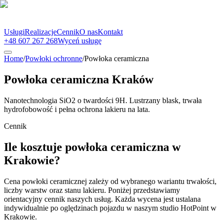
Usługi
Realizacje
Cennik
O nas
Kontakt
+48 607 267 268
Wyceń usługę
Home
/
Powłoki ochronne
/
Powłoka ceramiczna
Powłoka ceramiczna Kraków
Nanotechnologia SiO2 o twardości 9H. Lustrzany blask, trwała
hydrofobowość i pełna ochrona lakieru na lata.
Cennik
Ile kosztuje powłoka ceramiczna w
Krakowie?
Cena powłoki ceramicznej zależy od wybranego wariantu trwałości,
liczby warstw oraz stanu lakieru. Poniżej przedstawiamy
orientacyjny cennik naszych usług. Każda wycena jest ustalana
indywidualnie po oględzinach pojazdu w naszym studio HotPoint w
Krakowie.